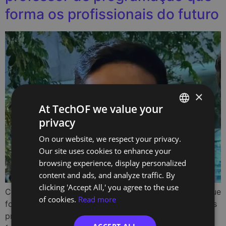
forma os profissionais do futuro
×
At TechOF we value your
privacy
PORTUGUESE
On our website, we respect your privacy.
ENGLISH
Our site uses cookies to enhance your
browsing experience, display personalized
content and ads, and analyze traffic. By
clicking 'Accept All,' you agree to the use
Conhece Bruno Hirata, o professor de programação que
of cookies.
Read more
forma os profissionais do futuro Bruno Hirata é um dos
professores de programação na TechOf, onde se