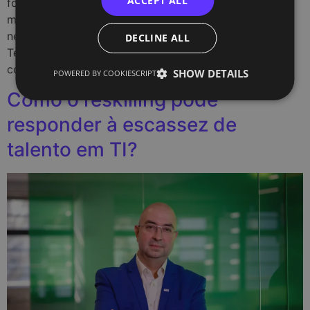
ACCEPT ALL
formam novos talentos na área da tecnologia. Com
mais de 12 anos de experiência no setor, encontrou
neste Centro de Formação e Especialização
DECLINE ALL
Tecnológica o ambiente ideal para partilhar
conhecimento […]
SHOW DETAILS
POWERED BY COOKIESCRIPT
Como o reskilling pode
responder à escassez de
talento em TI?