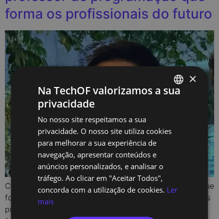
forma os profissionais do futuro
×
Na TechOF valorizamos a sua
privacidade
PORTUGUESE
No nosso site respeitamos a sua
ENGLISH
privacidade. O nosso site utiliza cookies
para melhorar a sua experiência de
navegação, apresentar conteúdos e
anúncios personalizados, e analisar o
tráfego. Ao clicar em "Aceitar Todos",
Conhece Bruno Hirata, o professor de programação que
concorda com a utilização de cookies.
Ler
forma os profissionais do futuro Bruno Hirata é um dos
mais
professores de programação na TechOf, onde se