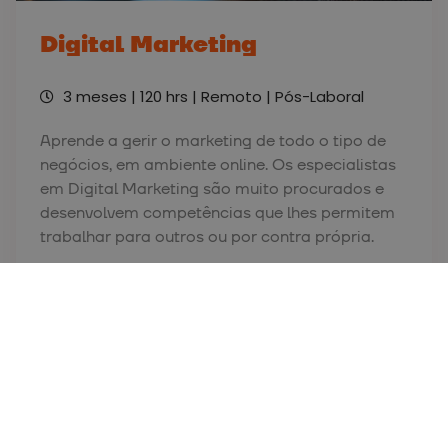
Digital Marketing
3 meses | 120 hrs | Remoto | Pós-Laboral
Aprende a gerir o marketing de todo o tipo de
negócios, em ambiente online. Os especialistas
em Digital Marketing são muito procurados e
desenvolvem competências que lhes permitem
trabalhar para outros ou por contra própria.
Saiba mais!
RESKILLING