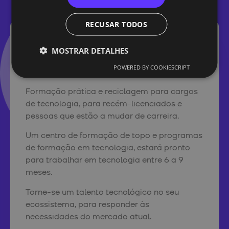
RECUSAR TODOS
MOSTRAR DETALHES
Método de Ensino Único
powered
by Wawiwa
POWERED BY COOKIESCRIPT
Formação prática e reciclagem para cargos
de tecnologia, para recém-licenciados e
pessoas que estão a mudar de carreira.
Um centro de formação de topo e programas
de formação em tecnologia, estará pronto
para trabalhar em tecnologia entre 6 a 9
meses.
Torne-se um talento tecnológico no seu
ecossistema, para responder às
necessidades do mercado atual.