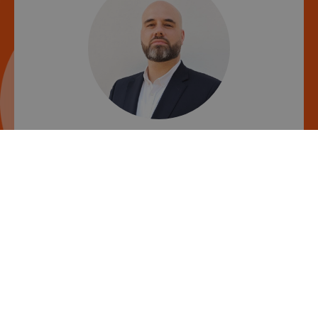
Daniel Oliveira
Digital Marketing Trainer
Com uma carreira sólida na área de
marketing digital, Daniel J. B. Oliveira é
especialista em estratégias de performance,
campanhas pagas, SEO, e gestão de projetos
digitais. Ao longo dos anos, trabalhou com
marcas de diversos setores, otimizando
resultados através de análise de dados,
automação de marketing e implementação