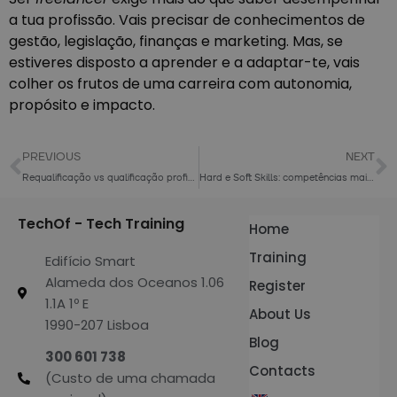
a tua profissão. Vais precisar de conhecimentos de
gestão, legislação, finanças e marketing. Mas, se
estiveres disposto a aprender e a adaptar-te, vais
colher os frutos de uma carreira com autonomia,
propósito e impacto.
PREVIOUS
NEXT
Requalificação vs qualificação profissional: o futuro do trabalho
Hard e Soft Skills: competências mais valorizadas no mercado tech
TechOf - Tech Training
Home
Training
Edifício Smart
Alameda dos Oceanos 1.06
Register
1.1A 1º E
About Us
1990-207 Lisboa
Blog
300 601 738
Contacts
(Custo de uma chamada