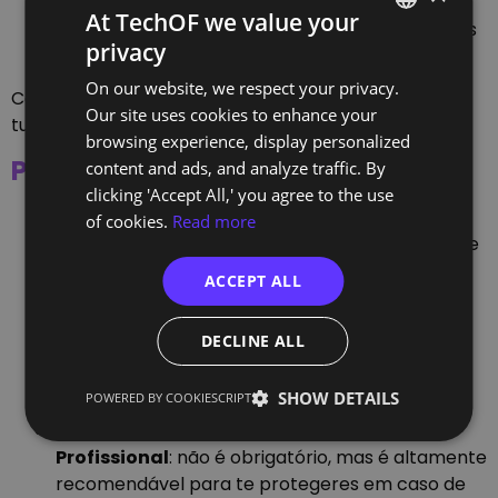
gratuita, disponível para iOS e Android que
At TechOF we value your
permite, por exemplo, emitir e consultar faturas
privacy
ou saber se tem impostos para pagar.
PORTUGUESE
On our website, we respect your privacy.
ENGLISH
Consulta
este guia
para mais informações sobre as
Our site uses cookies to enhance your
tuas obrigações fiscais e contributivas.
browsing experience, display personalized
Protege-te
content and ads, and analyze traffic. By
clicking 'Accept All,' you agree to the use
Cumpre o RGPD
: se trabalhares com dados
of cookies.
Read more
pessoais, tens de seguir o Regulamento Geral de
Proteção de Dados.
ACCEPT ALL
Contrato de prestação de serviços
: deves
formalizar cada projeto por contrato para que
DECLINE ALL
ambas as partes tenham claras as regras de
prestação de serviços. Muitos clientes já têm
SHOW DETAILS
POWERED BY COOKIESCRIPT
modelos, mas consulta sempre um advogado.
Seguro de Responsabilidade Civil
Profissional
: não é obrigatório, mas é altamente
recomendável para te protegeres em caso de