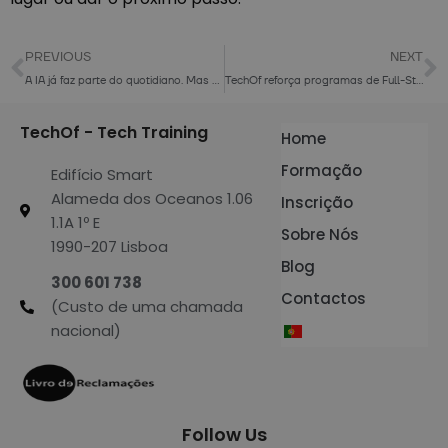
PREVIOUS
NEXT
A IA já faz parte do quotidiano. Mas estarão as empresas preparadas?
TechOf reforça programas de Full-Stack Developer e FrontEnd Developer com novos módulos
TechOf - Tech Training
Home
Formação
Edifício Smart
Alameda dos Oceanos 1.06
Inscrição
1.1A 1º E
Sobre Nós
1990-207 Lisboa
Blog
300 601 738
Contactos
(Custo de uma chamada
nacional)
Follow Us