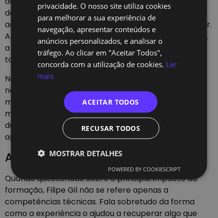
destacou dos restantes. O projeto final foi o trabalho
privacidade. O nosso site utiliza cookies
de que mais gostou, precisamente porque permitiu
para melhorar a sua experiência de
aos alunos escolher livremente o tema a desenvolver.
navegação, apresentar conteúdos e
Apesar de ter sido um dos maiores desafios do curso,
anúncios personalizados, e analisar o
a liberdade para explorar uma área do seu interesse
tráfego. Ao clicar em "Aceitar Todos",
tornou a experiência particularmente motivadora.
concorda com a utilização de cookies.
Ler
mais
No caso de Filipe, a escolha acabou por recair
naturalmente sobre um tema relacionado com
mercados financeiros, uma área pela qual sempre
ACEITAR TODOS
manteve um forte interesse. Atualmente, continua a
desenvolver esse trabalho, aprofundando ideias e
RECUSAR TODOS
aplicações que nasceram durante o curso.
MOSTRAR DETALHES
A vontade de aprender mais
POWERED BY COOKIESCRIPT
Quando questionado sobre o principal impacto da
formação, Filipe Gil não se refere apenas a
competências técnicas. Fala sobretudo da forma
como a experiência o ajudou a recuperar algo que