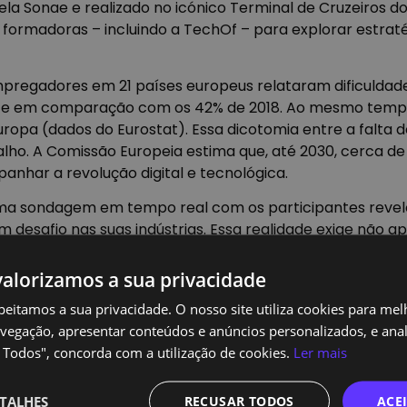
la Sonae e realizado no icónico Terminal de Cruzeiros do 
 formadoras – incluindo a TechOf – para explorar estraté
pregadores em 21 países europeus relataram dificuldade
te em comparação com os 42% de 2018. Ao mesmo tempo,
pa (dados do Eurostat). Essa dicotomia entre a falta 
alho. A Comissão Europeia estima que, até 2030, cerca d
nhar a revolução digital e tecnológica.
ma sondagem em tempo real com os participantes revelo
esafio nas suas indústrias. Essa realidade exige não a
governos e instituições formadoras.
alorizamos a sua privacidade
formador e a importância de programas que não apenas
vam uma mentalidade de aprendizagem contínua.
peitamos a sua privacidade. O nosso site utiliza cookies para mel
vegação, apresentar conteúdos e anúncios personalizados, e anali
gias, somada à automação de processos, está a acelerar 
r Todos", concorda com a utilização de cookies.
Ler mais
tuguês nos próximos cinco anos. Para muitas empresas, 
a requalificação das equipas existentes e na inclusão de
TALHES
RECUSAR TODOS
ACE