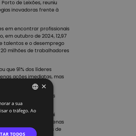
Porto de Leixões, reuniu
gias inovadoras frente à
s em encontrar profissionais
 em outubro de 2024, 12,97
de talentos e o desemprego
e 20 milhões de trabalhadores
u que 91% dos líderes
penas ações imediatas, mas
×
 ensinem competências
horar a sua
PORTUGUESE
sar o tráfego. Ao
ENGLISH
exponencialmente e vai
o futuro não reside apenas
 profissionais oriundos de
ITAR TODOS