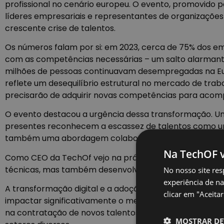
profissional no cenário europeu. O evento, promovido pe
líderes empresariais e representantes de organizações
crescente crise de talentos.
Os números falam por si: em 2023, cerca de 75% dos em
com as competências necessárias – um salto alarman
milhões de pessoas continuavam desempregadas na Euro
reflete um desequilíbrio estrutural no mercado de trab
precisarão de adquirir novas competências para acompa
O evento destacou a urgência dessa transformação. U
presentes reconhecem a escassez de talentos como um d
também uma abordagem colaborativa entre empresas, 
Na TechOF v
Como CEO da TechOf vejo na prática o impacto trans
técnicas, mas também desenvolvam
soft skills
e promo
No nosso site res
experiência de na
A transformação digital e a adoção das novas tecnolo
clicar em "Aceita
impactar significativamente o mercado de trabalho por
na contratação de novos talentos, mas no investimento n
MOSTRAR DE