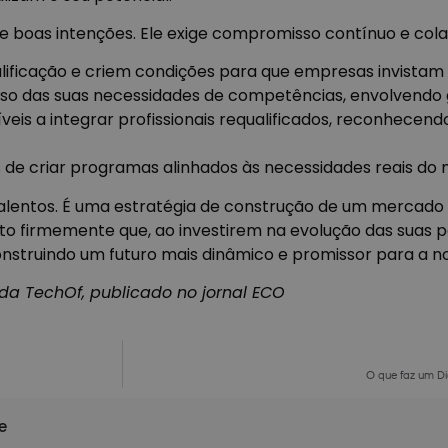
e boas intenções. Ele exige compromisso contínuo e col
ualificação e criem condições para que empresas invista
oso das suas necessidades de competências, envolvendo
níveis a integrar profissionais requalificados, reconhecend
 de criar programas alinhados às necessidades reais do
alentos. É uma estratégia de construção de um mercado d
dito firmemente que, ao investirem na evolução das suas 
construindo um futuro mais dinâmico e promissor para a 
da TechOf, publicado no jornal ECO
O que faz um Di
e