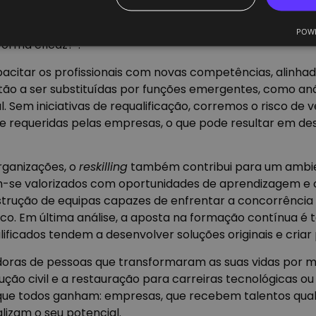
da força de trabalho global precisará de
reskilling.
A per
POWE
forma eficaz?”.
acitar os profissionais com novas competências, alinha
tão a ser substituídas por funções emergentes, como aná
al. Sem iniciativas de requalificação, corremos o risco de 
 requeridas pelas empresas, o que pode resultar em de
rganizações, o
reskilling
também contribui para um ambie
irem-se valorizados com oportunidades de aprendizagem 
nstrução de equipas capazes de enfrentar a concorrência
. Em última análise, a aposta na formação contínua é
ficados tendem a desenvolver soluções originais e criar 
doras de pessoas que transformaram as suas vidas por me
ução civil e a restauração para carreiras tecnológicas o
que todos ganham: empresas, que recebem talentos quali
lizam o seu potencial.