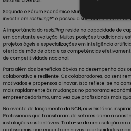
setores diversos.
Segundo o Fórum Económico Mundial, até este ano, 50% 
investir em
reskilling?
” e passou a ser “como o fazer de 
A importância do
reskilling
reside na capacidade de cap
em constante evolução. Muitas posições tradicionais es
projetos ágeis e especializações em inteligência artifici
oferta de mão de obra e as competências efetivamente
de competitividade nacional.
Para além dos benefícios óbvios no desempenho das o
colaborativo e resiliente. Os colaboradores, ao sent
motivados e propensos a inovar. Isto reflete-se na co
mais rapidamente às mudanças no panorama económico
empreendedorismo, uma vez que profissionais mais quali
No evento de lançamento da NCN, ouvi histórias inspira
Profissionais que transitaram de setores como a constr
instalações sustentáveis. Trata-se de uma solução em 
profissionais, que encontram novas oportunidades e rea