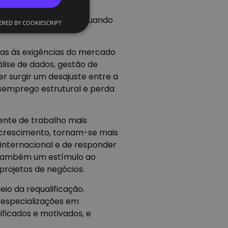
gunta deixou de ser “quando
RED BY COOKIESCRIPT
das às exigências do mercado
lise de dados, gestão de
ver surgir um desajuste entre a
semprego estrutural e perda
nte de trabalho mais
e crescimento, tornam-se mais
 internacional e de responder
 também um estímulo ao
projetos de negócios.
io da requalificação.
u especializações em
ficados e motivados, e