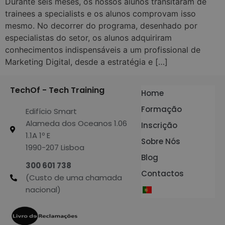
Durante seis meses, os nossos alunos transitaram de
trainees a specialists e os alunos comprovam isso
mesmo. No decorrer do programa, desenhado por
especialistas do setor, os alunos adquiriram
conhecimentos indispensáveis a um profissional de
Marketing Digital, desde a estratégia e […]
TechOf - Tech Training
Home
Formação
Edifício Smart
Alameda dos Oceanos 1.06
Inscrição
1.1A 1º E
Sobre Nós
1990-207 Lisboa
Blog
300 601 738
Contactos
(Custo de uma chamada
nacional)