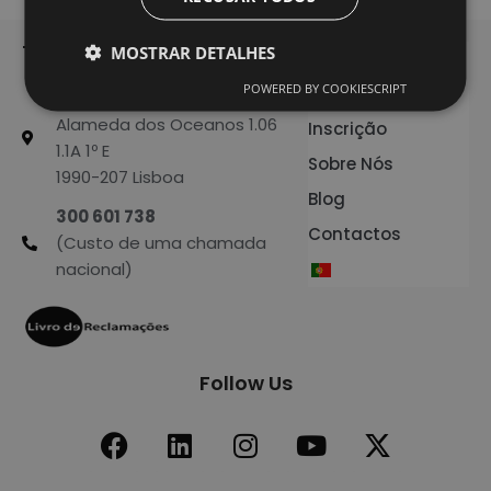
TechOf - Tech Training
MOSTRAR DETALHES
Home
POWERED BY COOKIESCRIPT
Formação
Edifício Smart
Alameda dos Oceanos 1.06
Inscrição
1.1A 1º E
Sobre Nós
1990-207 Lisboa
Blog
300 601 738
Contactos
(Custo de uma chamada
nacional)
Follow Us