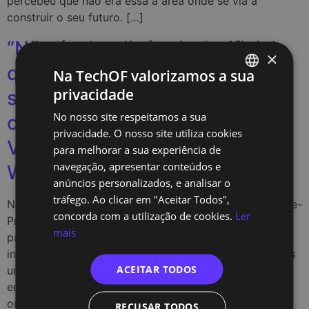
percebeu que não era essa a área onde se via a
construir o seu futuro. […]
“Não é a Inteligência Artificial
×
que te vai tirar o trabalho, mas
Na TechOF valorizamos a sua
privacidade
sim quem a souber usar”: uma
PORTUGUESE
No nosso site respeitamos a sua
conversa com Leah Mansoor,
ENGLISH
privacidade. O nosso site utiliza cookies
VP Business Development da
para melhorar a sua experiência de
navegação, apresentar conteúdos e
Wawiwa
anúncios personalizados, e analisar o
tráfego. Ao clicar em "Aceitar Todos",
No âmbito da sua visita a Portugal, Leah Mansoor, Vice-
concorda com a utilização de cookies.
Ler
Presidente de Business Development da Wawiwa Tech,
mais
passou por Lisboa para conhecer de perto as
instalações e a equipa da TechOf. A visita marcou mais
ACEITAR TODOS
um passo na relação de proximidade entre as duas
entidades, que partilham uma visão prática, eficaz e
orientada para o mercado […]
RECUSAR TODOS