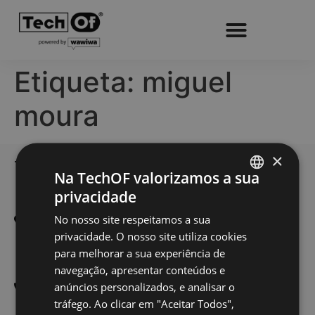
Etiqueta:
miguel
moura
×
TechOf - Tech Training
Home
Na TechOF valorizamos a sua
Formação
privacidade
Edifício Smart
PORTUGUESE
Alameda dos Oceanos 1.06
Inscrição
No nosso site respeitamos a sua
ENGLISH
1.1A 1º E
privacidade. O nosso site utiliza cookies
Sobre Nós
1990-207 Lisboa
para melhorar a sua experiência de
Blog
navegação, apresentar conteúdos e
300 601 738
Contactos
anúncios personalizados, e analisar o
(Custo de uma chamada
tráfego. Ao clicar em "Aceitar Todos",
nacional)