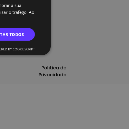
horar a sua
PORTUGUESE
sar o tráfego. Ao
ENGLISH
ITAR TODOS
RED BY COOKIESCRIPT
Política de
Privacidade