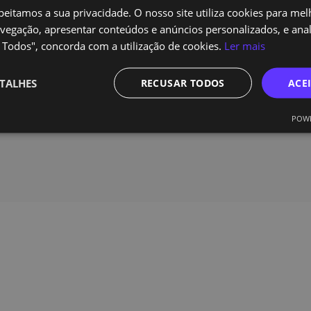
peitamos a sua privacidade. O nosso site utiliza cookies para mel
rição
vegação, apresentar conteúdos e anúncios personalizados, e anali
e Nós
r Todos", concorda com a utilização de cookies.
Ler mais
TALHES
RECUSAR TODOS
ACE
actos
POWE