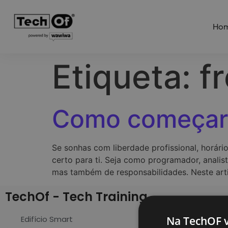
Ho
Etiqueta:
f
Como começar 
Se sonhas com liberdade profissional, horário
certo para ti. Seja como programador, analis
mas também de responsabilidades. Neste arti
TechOf - Tech Training
Hom
Na TechOF v
Edifício Smart
For