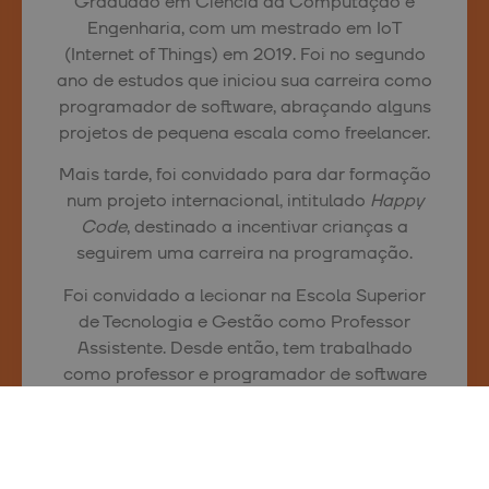
Graduado em Ciência da Computação e
Engenharia, com um mestrado em IoT
(Internet of Things) em 2019. Foi no segundo
ano de estudos que iniciou sua carreira como
programador de software, abraçando alguns
projetos de pequena escala como freelancer.
Mais tarde, foi convidado para dar formação
num projeto internacional, intitulado
Happy
Code
, destinado a incentivar crianças a
seguirem uma carreira na programação.
Foi convidado a lecionar na Escola Superior
de Tecnologia e Gestão como Professor
Assistente. Desde então, tem trabalhado
como professor e programador de software
Fullstack, e integra a equipa Six-factors
Nearshoring, onde ganhou experiência no
desenvolvimento de software (Web Frontend
e Backend). Tem uma rápida capacidade de