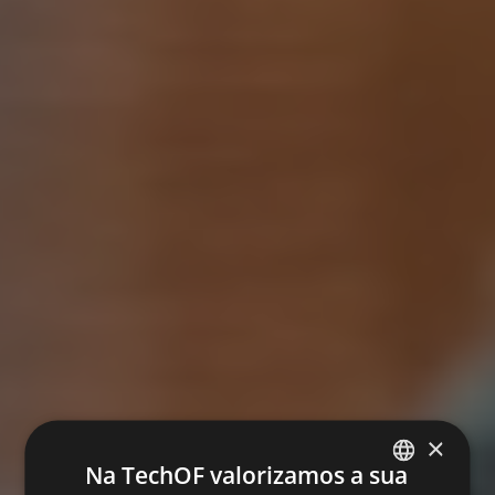
×
Na TechOF valorizamos a sua