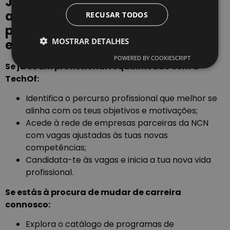
Já completaste o perfil? Está na
altura de usufruir dos benefícios
RECUSAR TODOS
para alcançares a
MOSTRAR DETALHES
empregabilidade
.
POWERED BY COOKIESCRIPT
Se já és um profissional requalificado com a
TechOf
:
Identifica o percurso profissional que melhor se
alinha com os teus objetivos e motivações;
Acede à rede de empresas parceiras da NCN
com vagas ajustadas às tuas novas
competências;
Candidata-te às vagas e inicia a tua nova vida
profissional.
Se estás à procura de mudar de carreira
connosco:
Explora o catálogo de programas de