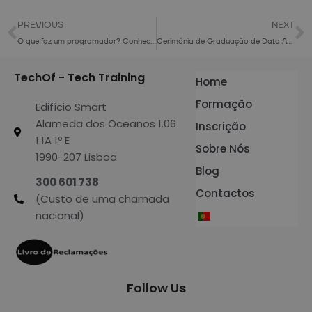
PREVIOUS
NEXT
O que faz um programador? Conhece esta profissão
Cerimónia de Graduação de Data Analyst e Full-Stack Developer: conhece os profissionais que fizeram um take off às suas carreiras
TechOf - Tech Training
Home
Formação
Edifício Smart
Alameda dos Oceanos 1.06
Inscrição
1.1A 1º E
Sobre Nós
1990-207 Lisboa
Blog
300 601 738
Contactos
(Custo de uma chamada
nacional)
Follow Us