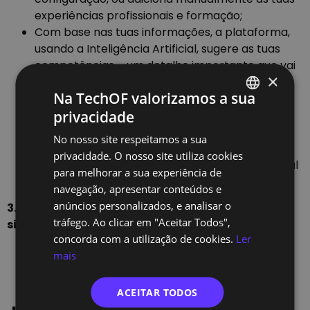
experiências profissionais e formação;
Com base nas tuas informações, a plataforma,
usando a Inteligência Artificial, sugere as tuas
competências – um detalhe importante que vai
×
determinar se as tuas competências fazem
Na TechOF valorizamos a sua
match
com a carreira que pretendes seguir.
privacidade
Podes editar estas sugestões a qualquer
PORTUGUESE
momento;
No nosso site respeitamos a sua
ENGLISH
Indica a tua situação atual: já frequentaste um
privacidade. O nosso site utiliza cookies
programa de requalificação afiliado à NCN? Qual
para melhorar a sua experiência de
é a tua carreira de sonho?
navegação, apresentar conteúdos e
anúncios personalizados, e analisar o
3. Explora as funcionalidades consoante a tua
tráfego. Ao clicar em "Aceitar Todos",
situação atual:
concorda com a utilização de cookies.
Ler
Escolhe uma carreira alinhada com os teus
mais
interesses e competências. A plataforma
recomenda-te opções baseadas no teu perfil.
ACEITAR TODOS