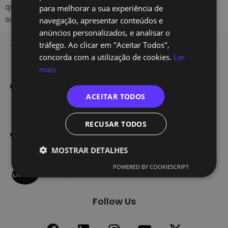
que complementa o trabalho humano, e não como um
para melhorar a sua experiência de
substituto. Os analistas de […]
navegação, apresentar conteúdos e
anúncios personalizados, e analisar o
tráfego. Ao clicar em "Aceitar Todos",
TechOf - Tech Training
Home
concorda com a utilização de cookies.
Ler
Formação
Edifício Smart
mais
Alameda dos Oceanos 1.06
Inscrição
1.1A 1º E
ACEITAR TODOS
Sobre Nós
1990-207 Lisboa
Blog
300 601 738
RECUSAR TODOS
Contactos
(Custo de uma chamada
nacional)
MOSTRAR DETALHES
POWERED BY COOKIESCRIPT
Follow Us