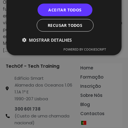
O design gráfico é uma área em constante evolução,
fundamental para a comunicação visual de marcas,
ACEITAR TODOS
empresas e produtos. Em Portugal, a profissão tem
vindo a ganhar cada vez mais relevância, impulsionada
RECUSAR TODOS
pelo crescimento do digital e pela necessidade das
empresas se destacarem num mercado competitivo.
MOSTRAR DETALHES
Mas o que faz exatamente um profissional de design
POWERED BY COOKIESCRIPT
[…]
TechOf - Tech Training
Home
Formação
Edifício Smart
Alameda dos Oceanos 1.06
Inscrição
1.1A 1º E
Sobre Nós
1990-207 Lisboa
Blog
300 601 738
Contactos
(Custo de uma chamada
nacional)