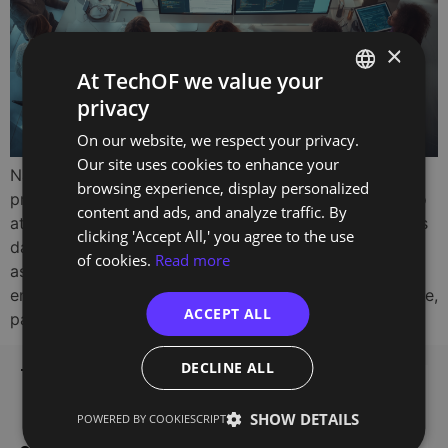
×
At TechOF we value your
privacy
PORTUGUESE
On our website, we respect your privacy.
ENGLISH
Our site uses cookies to enhance your
Na TechOf, acompanhamos-te em cada etapa do
browsing experience, display personalized
processo de requalificação, desde o primeiro contacto
content and ads, and analyze traffic. By
até ao dia em que alcanças a tua nova carreira. Queres
clicking 'Accept All,' you agree to the use
dar um novo rumo à tua vida profissional ou potenciar
of cookies.
Read more
as tuas competências tecnológicas? Estamos contigo
em cada passo da formação. Neste guia, explicamos-te,
ACCEPT ALL
passo a passo, como te ajudamos […]
DECLINE ALL
TechOf - Tech Training
Home
Training
Edifício Smart
SHOW DETAILS
POWERED BY COOKIESCRIPT
Alameda dos Oceanos 1.06
Register