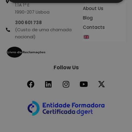
1.1A 1º E
About Us
1990-207 Lisboa
Blog
300 601 738
Contacts
(Custo de uma chamada
nacional)
Follow Us