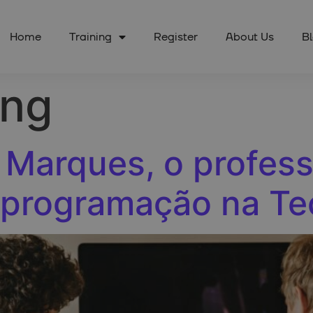
Home
Training
Register
About Us
B
ing
Marques, o profess
 programação na T