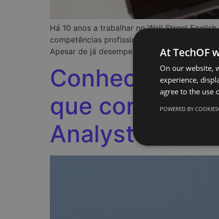
Há 10 anos a trabalhar no Wall Street English
competências profissionais para desempenhar
At TechOF w
Apesar de já desempenhar tarefas relaciona
On our website, w
Conhece Beatri
experience, displa
agree to the use o
que conduz ao
POWERED BY COOKIES
Analyst