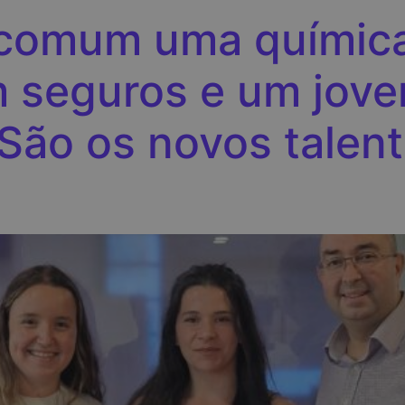
comum uma químic
m seguros e um jove
ão os novos talent