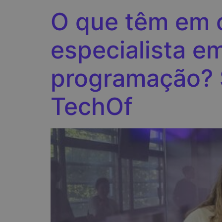
O que têm em 
especialista e
programação? S
TechOf