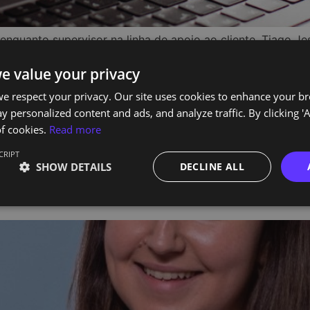
 enquanto supervisor na linha de apoio ao cliente, Tiago J
 a sua função e encontrou no curso de Data Analyst da Tec
e value your privacy
das com a […]
e respect your privacy. Our site uses cookies to enhance your b
z Duarte, uma das 
y personalized content and ads, and analyze traffic. By clicking 'A
f cookies.
Read more
 sucesso as turmas
CRIPT
SHOW DETAILS
DECLINE ALL