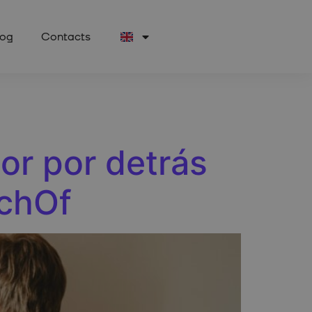
log
Contacts
or por detrás
echOf