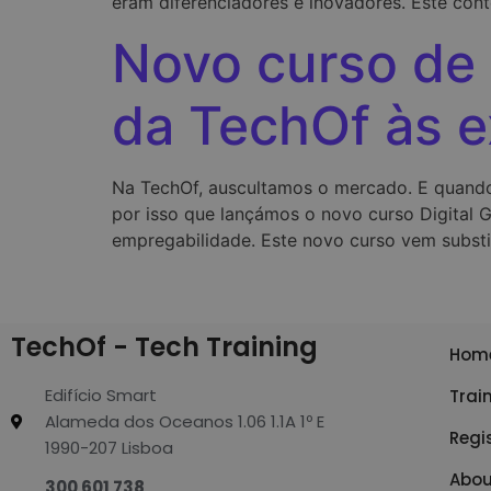
eram diferenciadores e inovadores. Este cont
Novo curso de 
da TechOf às 
Na TechOf, auscultamos o mercado. E quando
por isso que lançámos o novo curso Digital G
empregabilidade. Este novo curso vem substi
TechOf - Tech Training
Hom
Edifício Smart
Trai
Alameda dos Oceanos 1.06 1.1A 1º E
Regi
1990-207 Lisboa
Abou
300 601 738