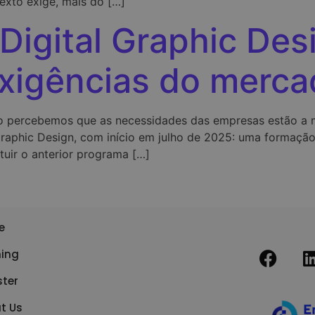
exto exige, mais do […]
Digital Graphic Des
exigências do merc
 percebemos que as necessidades das empresas estão a mu
raphic Design, com início em julho de 2025: uma formação p
tuir o anterior programa […]
e
ning
ster
t Us