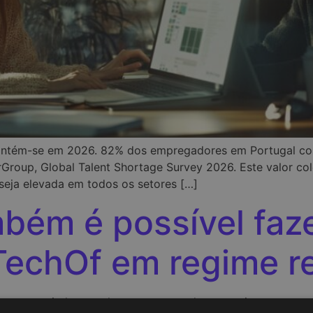
mantém-se em 2026. 82% dos empregadores em Portugal cont
oup, Global Talent Shortage Survey 2026. Este valor col
 seja elevada em todos os setores […]
bém é possível faze
TechOf em regime r
oto tem vindo a ganhar um peso cada vez maior no panoram