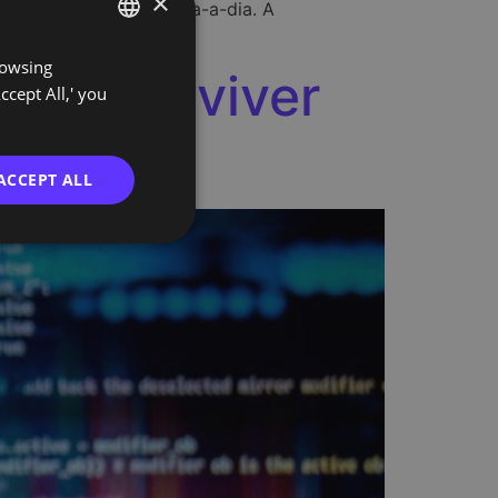
×
em às exigências do dia-a-dia. A
rowsing
PORTUGUESE
ro para viver
ccept All,' you
ENGLISH
ACCEPT ALL