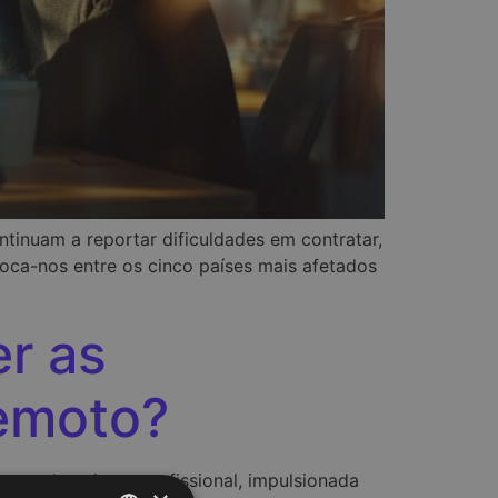
inuam a reportar dificuldades em contratar,
oca-nos entre os cinco países mais afetados
r as
emoto?
a educativo e profissional, impulsionada