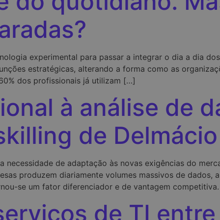
te do quotidiano. M
aradas?
cnologia experimental para passar a integrar o dia a dia dos
e funções estratégicas, alterando a forma como as organiz
0% dos profissionais já utilizam […]
ional à análise de d
skilling de Delmácio
ela necessidade de adaptação às novas exigências do merca
sas produzem diariamente volumes massivos de dados, a c
nou-se um fator diferenciador e de vantagem competitiva.
erviços de TI entre