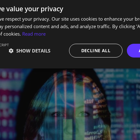
ino e pela procura de soluções mais flexíveis que se adapt
e value your privacy
ernativa ao ensino […]
e respect your privacy. Our site uses cookies to enhance your b
ng: preparar o futu
y personalized content and ads, and analyze traffic. By clicking 'A
f cookies.
Read more
e
CRIPT
SHOW DETAILS
DECLINE ALL