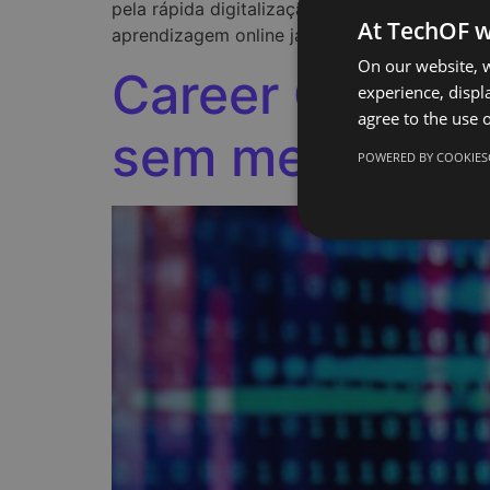
pela rápida digitalização dos métodos de ens
At TechOF w
aprendizagem online já não é apenas uma alt
On our website, w
Career Cushioni
experience, displa
agree to the use o
sem medo del
POWERED BY COOKIES