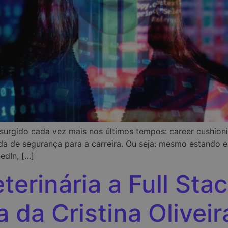
rgido cada vez mais nos últimos tempos: career cushionin
fada de segurança para a carreira. Ou seja: mesmo estando
edIn, […]
erinária a Full Sta
a da Cristina Oliveir