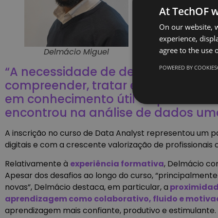
At TechOF w
On our website, w
experience, displa
agree to the use o
Delmácio Miguel
POWERED BY COOKIES
“A necessidade de desenvolver com
compreender, tratar e analisar in
em conhecimento útil e aplicável ao
encontrou na análise de dados uma
A inscrição no curso de Data Analyst representou um pa
digitais e com a crescente valorização de profissionai
Relativamente à
experiência formativa
, Delmácio co
Apesar dos desafios ao longo do curso, “principalment
novas”, Delmácio destaca, em particular, a
proximidade
aprendizagem como colaborativo, fluido e motiva
aprendizagem mais confiante, produtivo e estimulante.