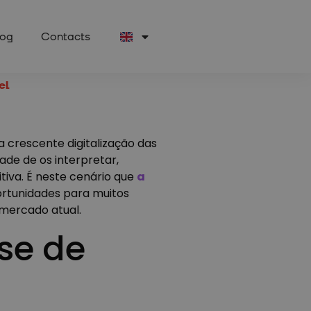
log
Contacts
el
 crescente digitalização das
de de os interpretar,
iva. É neste cenário que
a
ortunidades para muitos
 mercado atual.
ise de