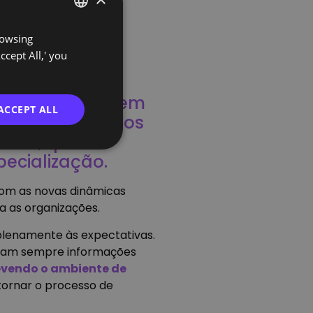
rowsing
PORTUGUESE
ccept All,' you
ENGLISH
 do interesse em
ACCEPT ALL
nsformando dados
mácio, que
ecialização.
 com as novas dinâmicas
a as organizações.
plenamente às expectativas.
rgiam sempre informações
evendo o ambiente de
 tornar o processo de