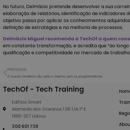
No futuro, Delmácio pretende desenvolver a sua carreira
elaboração de relatórios, identificação de indicadore
objetivo passa por aplicar os conhecimentos adquirid
definição de estratégias e na melhoria de processos.
Delmácio Miguel recomenda a TechOf a quem consid
em constante transformação, e acredita que “ao longo 
qualificação e competitividade no mercado de trabalho
PREVIOUS
O mundo moderno não seria o mesmo sem os programadores
TechOf - Tech Training
Hom
Edifício Smart
Trai
Alameda dos Oceanos 1.06 1.1A 1º E
Regi
1990-207 Lisboa
Abou
300 601 738