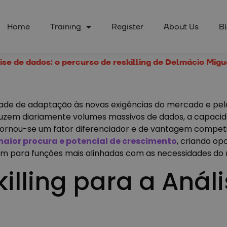
Home
Training
Register
About Us
B
ise de dados: o percurso de reskilling de Delmácio Migu
idade de adaptação às novas exigências do mercado e pela
zem diariamente volumes massivos de dados, a capacida
ornou-se um fator diferenciador e de vantagem competit
aior procura e potencial de crescimento
, criando op
rem para funções mais alinhadas com as necessidades do
illing para a Anál