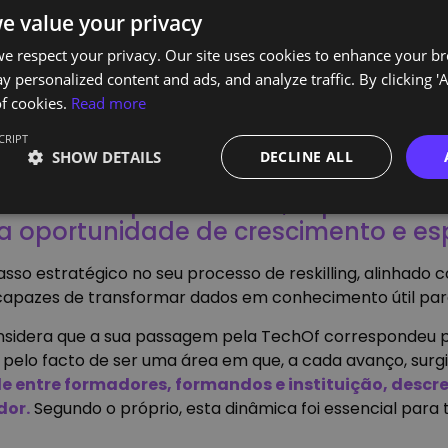
e value your privacy
e respect your privacy. Our site uses cookies to enhance your b
y personalized content and ads, and analyze traffic. By clicking 'A
f cookies.
Read more
CRIPT
petências técnicas em dados surgiu
SHOW DETAILS
DECLINE ALL
formação de forma estruturada, tra
 contexto profissional”, explica Del
 oportunidade de crescimento e esp
sso estratégico no seu processo de reskilling, alinhado
s capazes de transformar dados em conhecimento útil par
nsidera que a sua passagem pela TechOf correspondeu 
e pelo facto de ser uma área em que, a cada avanço, su
 entre formadores, formandos e instituição, descr
dor.
Segundo o próprio, esta dinâmica foi essencial para