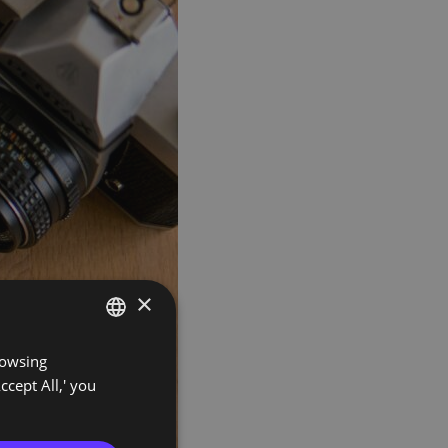
×
rowsing
PORTUGUESE
ccept All,' you
ENGLISH