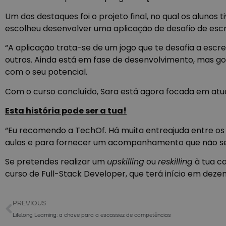
Um dos destaques foi o projeto final, no qual os alunos
escolheu desenvolver uma aplicação de desafio de escrita
“A aplicação trata-se de um jogo que te desafia a escr
outros. Ainda está em fase de desenvolvimento, mas gos
com o seu potencial.
Com o curso concluído, Sara está agora focada em atual
Esta história pode ser a tua!
“Eu recomendo a TechOf. Há muita entreajuda entre os p
aulas e para fornecer um acompanhamento que não se v
Se pretendes realizar um
upskilling
ou
reskilling
à tua ca
curso de Full-Stack Developer, que terá início em dez
PREVIOUS
Lifelong Learning: a chave para a escassez de competências