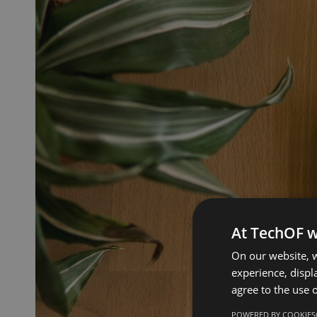
At TechOF w
On our website, w
experience, displa
agree to the use o
POWERED BY COOKIES