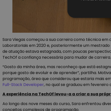
Sara Viegas começou a sua carreira como técnica em a
Laboratoriais em 2020 e, posteriormente um mestrado 
de atuação estava estagnada, com poucas perspectivas
TechOf a confiança necessária para mudar de carreira.
“Gosto da minha área, mas reconheço que está estagna
porque gosto de evoluir e de aprender”, partilha. Moti
programação, área que considerou que estaria mais em e
Full-Stack Developer
, no qual se graduou em fevereiro 
A experiência na TechOf levou-a a criar a sua próp
Ao longo dos nove meses do curso, Sara enfrentou diver
conceitos complexos de programação.