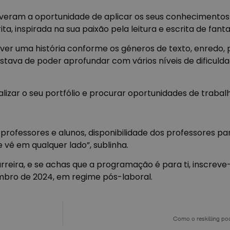
 tiveram a oportunidade de aplicar os seus conhecimentos
, inspirada na sua paixão pela leitura e escrita de fanta
ever uma história conforme os géneros de texto, enredo,
tava de poder aprofundar com vários níveis de dificulda
izar o seu portfólio e procurar oportunidades de trabalh
rofessores e alunos, disponibilidade dos professores par
ê em qualquer lado”, sublinha.
rreira, e se achas que a programação é para ti, inscrev
embro de 2024, em regime pós-laboral.
Como o reskilling po