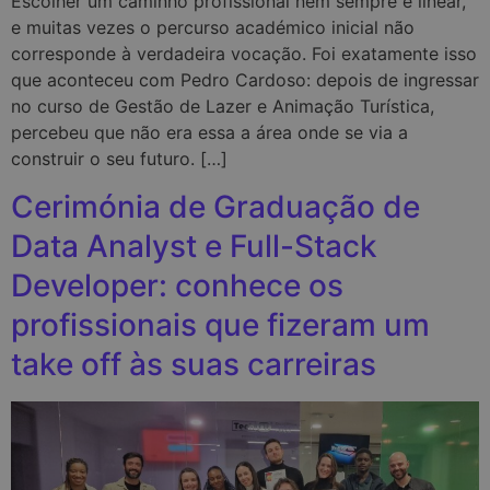
Escolher um caminho profissional nem sempre é linear,
e muitas vezes o percurso académico inicial não
corresponde à verdadeira vocação. Foi exatamente isso
que aconteceu com Pedro Cardoso: depois de ingressar
no curso de Gestão de Lazer e Animação Turística,
percebeu que não era essa a área onde se via a
construir o seu futuro. […]
Cerimónia de Graduação de
Data Analyst e Full-Stack
Developer: conhece os
profissionais que fizeram um
take off às suas carreiras