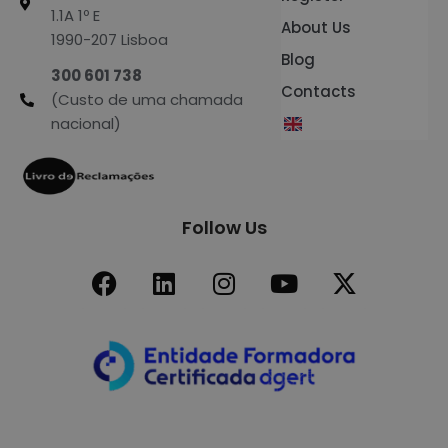
1.1A 1º E
About Us
1990-207 Lisboa
Blog
300 601 738
Contacts
(Custo de uma chamada
nacional)
Follow Us