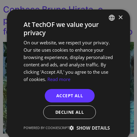
Conhece Bruno Hirata, o
×
professor de programação que
At TechOF we value your
forma os profissionais do futuro
privacy
PORTUGUESE
On our website, we respect your privacy.
ENGLISH
Our site uses cookies to enhance your
browsing experience, display personalized
content and ads, and analyze traffic. By
clicking 'Accept All,' you agree to the use
of cookies.
Read more
ACCEPT ALL
DECLINE ALL
SHOW DETAILS
POWERED BY COOKIESCRIPT