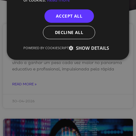
ACCEPT ALL
DECLINE ALL
Sabias que também é possível fazer as
formações da TechOf em regime remoto?
SHOW DETAILS
POWERED BY COOKIESCRIPT
Nos últimos anos, a formação em regime remoto tem
vindo a ganhar um peso cada vez maior no panorama
educativo e profissional, impulsionada pela rápida
READ MORE »
30-04-2026