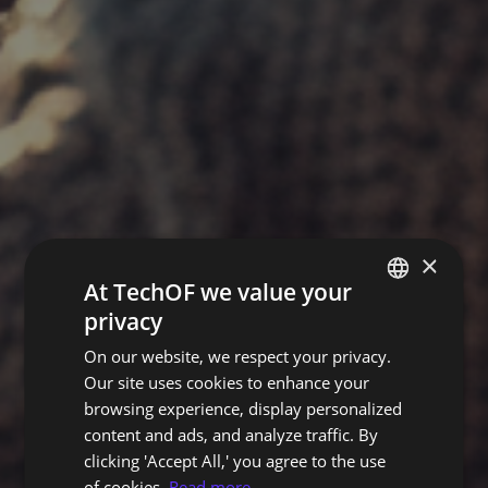
×
At TechOF we value your
privacy
PORTUGUESE
On our website, we respect your privacy.
ENGLISH
Our site uses cookies to enhance your
browsing experience, display personalized
content and ads, and analyze traffic. By
clicking 'Accept All,' you agree to the use
of cookies.
Read more