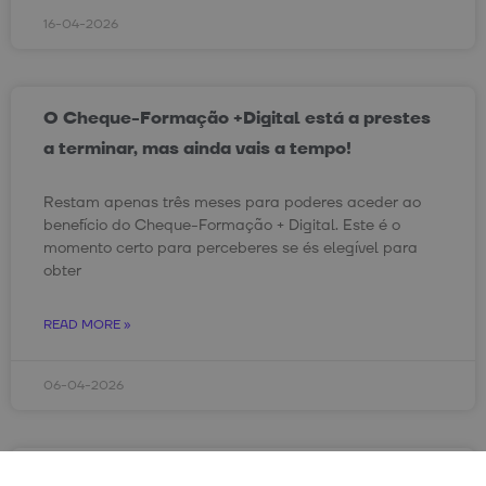
16-04-2026
O Cheque-Formação +Digital está a prestes
a terminar, mas ainda vais a tempo!
Restam apenas três meses para poderes aceder ao
benefício do Cheque-Formação + Digital. Este é o
momento certo para perceberes se és elegível para
obter
READ MORE »
06-04-2026
De Arquiteta para Analista de Dados: a