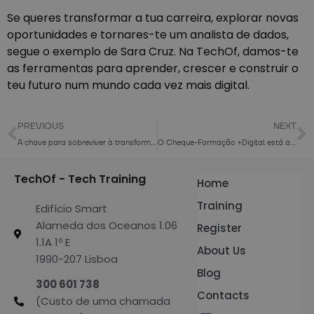
Se queres transformar a tua carreira, explorar novas
oportunidades e tornares-te um analista de dados,
segue o exemplo de Sara Cruz. Na TechOf, damos-te
as ferramentas para aprender, crescer e construir o
teu futuro num mundo cada vez mais digital.
PREVIOUS
NEXT
A chave para sobreviver à transformação digital
O Cheque-Formação +Digital está a prestes a terminar, mas ainda vais a tempo!
TechOf - Tech Training
Home
Training
Edifício Smart
Alameda dos Oceanos 1.06
Register
1.1A 1º E
About Us
1990-207 Lisboa
Blog
300 601 738
Contacts
(Custo de uma chamada