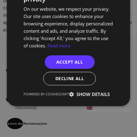
devem combinar competências técnicas com
conhecimentos de experiência do utilizador, design de
On our website, we respect your privacy.
ENGLISH
interfaces e novas abordagens ao desenvolvimento de
Our site uses cookies to enhance your
aplicações, numa resposta à crescente complexidade e
browsing experience, display personalized
exigência dos produtos digitais. Neste contexto, […]
content and ads, and analyze traffic. By
clicking 'Accept All,' you agree to the use
of cookies.
Read more
TechOf - Tech Training
Home
Training
Edifício Smart
ACCEPT ALL
Alameda dos Oceanos 1.06
Register
1.1A 1º E
About Us
DECLINE ALL
1990-207 Lisboa
Blog
300 601 738
SHOW DETAILS
POWERED BY COOKIESCRIPT
Contacts
(Custo de uma chamada
nacional)