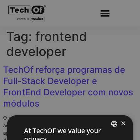
Tag:
frontend
developer
TechOf reforça programas de
Full-Stack Developer e
FrontEnd Developer com novos
módulos
O setor tecnológico continua a evoluir a um ritmo
×
acelerado. Hoje, desenvolver software já não significa
At TechOF we value your
apenas escrever código. Os profissionais da área
privacy
PORTUGUESE