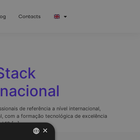
log
Contacts
Stack
nacional
onais de referência a nível internacional,
l, com a formação tecnológica de excelência
ch10 […]
×
Follow Us