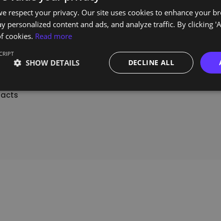
e
e respect your privacy. Our site uses cookies to enhance your b
ning
y personalized content and ads, and analyze traffic. By clicking 'A
f cookies.
Read more
ster
CRIPT
t Us
SHOW DETAILS
DECLINE ALL
acts