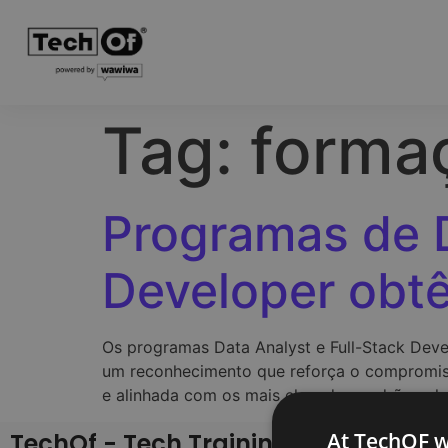
Tag:
forma
Programas de D
Developer obtê
Os programas Data Analyst e Full-Stack Devel
um reconhecimento que reforça o compromiss
e alinhada com os mais elevados padrões glo
TechOf - Tech Training
At TechOF w