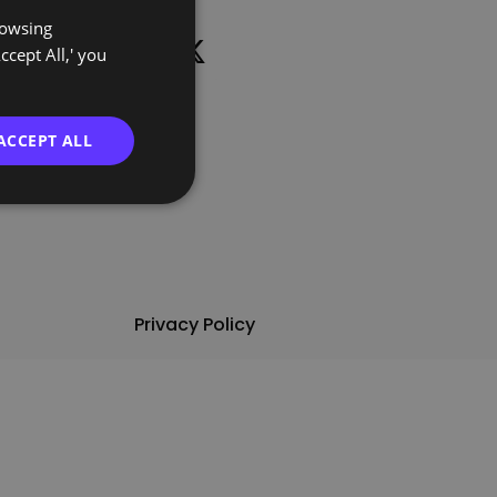
rowsing
PORTUGUESE
ccept All,' you
ENGLISH
ACCEPT ALL
Privacy Policy