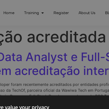
Home
Training
Register
About Us
B
ção acreditada
ata Analyst e Full-
m acreditação inter
oper foram recentemente acreditados por entidades profissi
o da TechOf, parceira oficial da Wawiwa Tech em Portuga
bais. Programa Full-Stack Developer recebe o selo BCS Te
e value your privacy