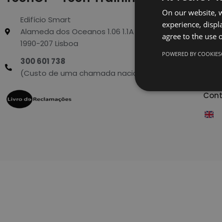
Hom
On our website, w
Edifício Smart
Trai
experience, displa
Alameda dos Oceanos 1.06 1.1A 1º E
agree to the use o
Regi
1990-207 Lisboa
POWERED BY COOKIES
Abou
300 601 738
(Custo de uma chamada nacional)
Blog
Cont