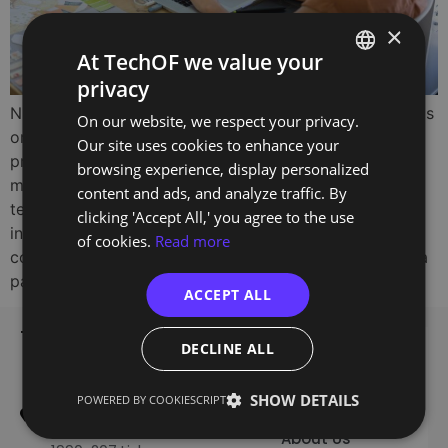
×
At TechOF we value your
privacy
PORTUGUESE
Nuno Rosado, CEO e cofundador da TechOf, foi um dos
On our website, we respect your privacy.
ENGLISH
oradores convidados nas “Inspirational Talks” do
Our site uses cookies to enhance your
programa NOVA FCT Entrepreneurship 2025, um dos
browsing experience, display personalized
maiores cursos de empreendedorismo da Europa que
content and ads, and analyze traffic. By
tem como objetivo estimular ideias de negócios
clicking 'Accept All,' you agree to the use
inovadoras e capacitar os estudantes com as
of cookies.
Read more
competências fundamentais para criar uma startup. Na
palestra intitulada “Building Technical […]
ACCEPT ALL
TechOf - Tech Training
Home
DECLINE ALL
Training
Edifício Smart
SHOW DETAILS
POWERED BY COOKIESCRIPT
Alameda dos Oceanos 1.06
Register
1.1A 1º E
About Us