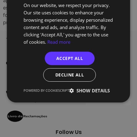
aprender mais e voltar a desafiar-se. Foi precisamente
On our website, we respect your privacy.
ENGLISH
esse sentimento que levou Filipe Gil a procurar a
Our site uses cookies to enhance your
formação de Data Analyst da TechOf. O seu percurso
browsing experience, display personalized
profissional não seguiu […]
content and ads, and analyze traffic. By
clicking 'Accept All,' you agree to the use
TechOf - Tech Training
Home
of cookies.
Read more
Training
Edifício Smart
ACCEPT ALL
Alameda dos Oceanos 1.06
Register
1.1A 1º E
About Us
1990-207 Lisboa
DECLINE ALL
Blog
300 601 738
Contacts
SHOW DETAILS
POWERED BY COOKIESCRIPT
(Custo de uma chamada
nacional)
Follow Us