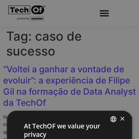
Tag:
caso de
sucesso
“Voltei a ganhar a vontade de
evoluir”: a experiência de Filipe
Gil na formação de Data Analyst
da TechOf
×
Nem sempre uma mudança profissional começa com a
intenção de mudar de carreira. Por vezes, começa
At TechOF we value your
apenas com a sensação de que é possível fazer mais,
privacy
PORTUGUESE